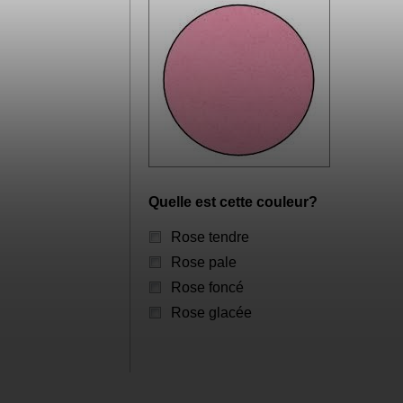
Quelle est cette couleur?
Rose tendre
Rose pale
Rose foncé
Rose glacée