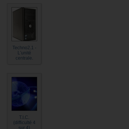
Techno2.1 -
L'unité
centrale.
T.I.C.
(difficulté 4
sur 4)