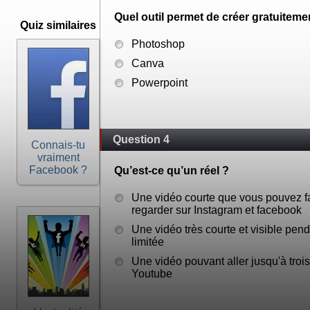
Quel outil permet de créer gratuitemen
Quiz similaires
Photoshop
Canva
Powerpoint
Question 4
Connais-tu
vraiment
Facebook ?
Qu’est-ce qu’un réel ?
Une vidéo courte que vous pouvez fa
regarder sur Instagram et facebook
Une vidéo très courte et visible pen
limitée
Une vidéo pouvant aller jusqu'à troi
Youtube