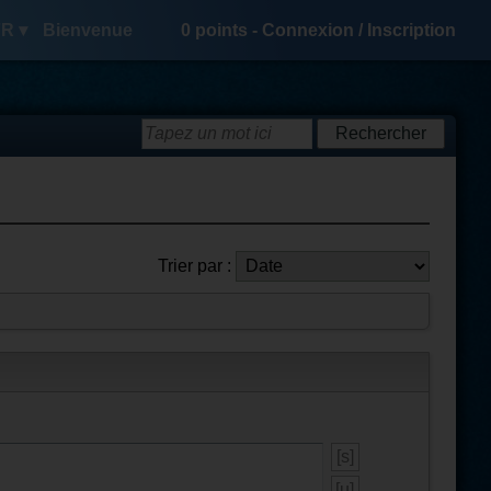
R ▾
Bienvenue
0
points -
Connexion
/
Inscription
Trier par :
[s]
[u]