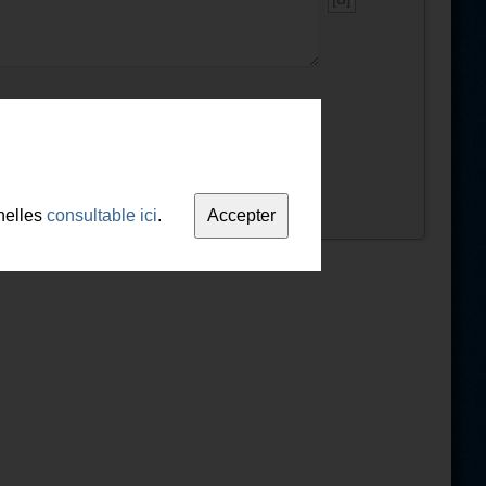
nelles
consultable ici
.