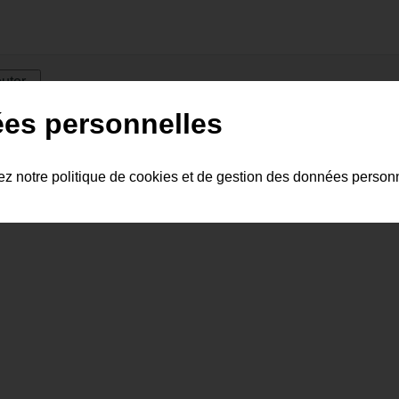
ées personnelles
y a pas encore de commentaire.
tez notre politique de cookies et de gestion des données person