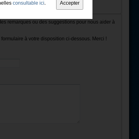
nelles
consultable ici
.
des remarques ou des suggestions pour nous aider à
e formulaire à votre disposition ci-dessous. Merci !