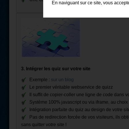
En naviguant sur ce site, vous accept
3. Intégrer les quiz sur votre site
Exemple :
sur un blog
Le premier véritable webservice de quizz
Il suffit de copier-coller une ligne de code dans 
Système 100% javascript ou via iframe, au choix
Intégration parfaite du quiz au design de votre s
Pas de redirection forcée de vos visiteurs, ils obt
sans quitter votre site !