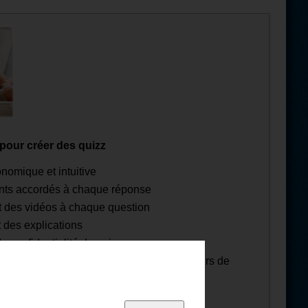
 pour créer des quizz
nomique et intuitive
ints accordés à chaque réponse
t des vidéos à chaque question
 des explications
e confidentialité du quiz
ue pour ne jamais perdre un quizz en cours de
 vos quiz et plus encore !