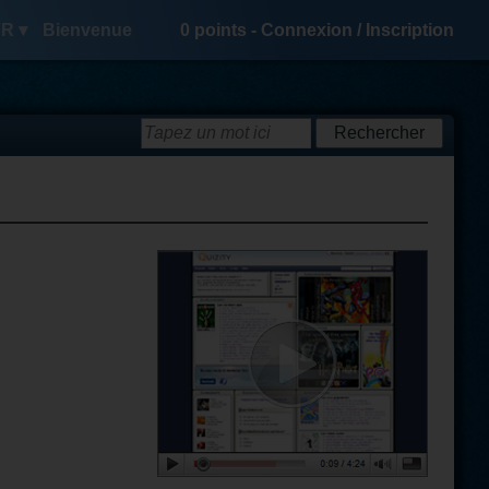
R ▾
Bienvenue
0
points -
Connexion
/
Inscription