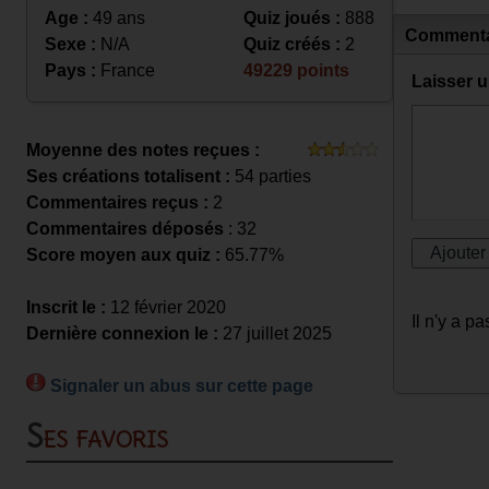
Age :
49 ans
Quiz joués :
888
Commenta
Sexe :
N/A
Quiz créés :
2
Pays :
France
49229 points
Laisser 
Moyenne des notes reçues :
Ses créations totalisent :
54 parties
Commentaires reçus :
2
Commentaires déposés
: 32
Score moyen aux quiz :
65.77%
Inscrit le :
12 février 2020
Il n'y a 
Dernière connexion le :
27 juillet 2025
Signaler un abus sur cette page
Ses favoris