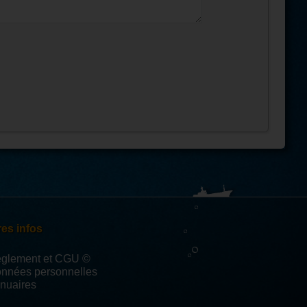
es infos
èglement et CGU ©
onnées personnelles
nuaires