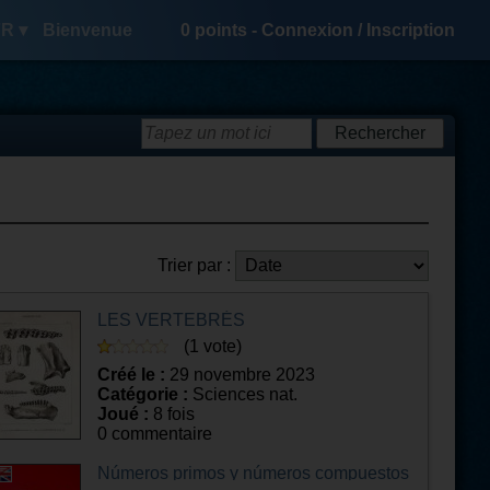
R ▾
Bienvenue
0
points -
Connexion
/
Inscription
Trier par :
LES VERTEBRÉS
(1 vote)
Créé le :
29 novembre 2023
Catégorie :
Sciences nat.
Joué :
8 fois
0 commentaire
Números primos y números compuestos