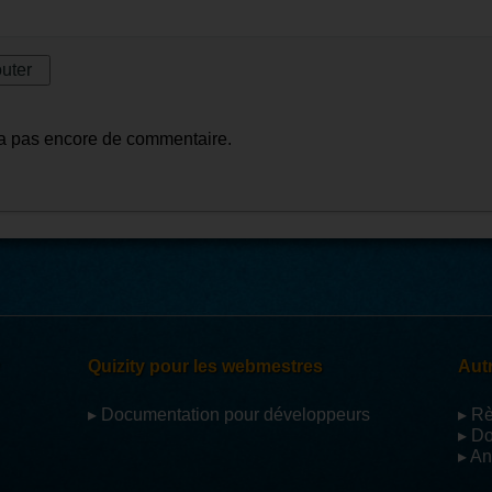
y a pas encore de commentaire.
Quizity pour les webmestres
Autr
▸ Documentation pour développeurs
▸ R
▸ D
▸ An