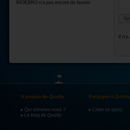
RIOEBRO n'a pas encore de favoris
Il n'
A propos de Quizity
Participer à Quizity
▸ Qui sommes-nous ?
▸ Créer un quizz
▸ Le blog de Quizity