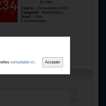
(0 vote)
Créé le :
29 novembre 2023
Catégorie :
Mathematics
Joué :
1 fois
0 commentaire
nelles
consultable ici
.
[s]
[u]