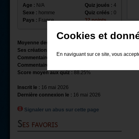
Age :
N/A
Quiz joués :
4
Sexe :
homme
Quiz créés :
0
Pays :
France
32 points
Cookies et donn
Moyenne des notes reçues :
Il n'
Ses créations totalisent :
0 partie
En naviguant sur ce site, vous accep
Commentaires reçus :
0
Commentaires déposés
: 0
Score moyen aux quiz :
88.25%
Inscrit le :
16 mai 2026
Dernière connexion le :
16 mai 2026
Signaler un abus sur cette page
Ses favoris