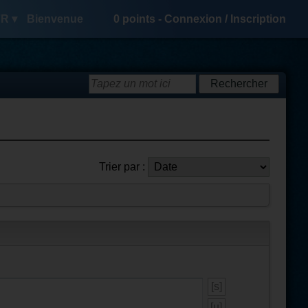
R ▾
Bienvenue
0
points -
Connexion
/
Inscription
Trier par :
[s]
[u]