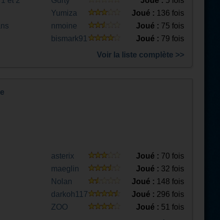
1 et 2
Gurty
Joué :
5 fois
Yumiza
Joué :
136 fois
ans
nmoine
Joué :
75 fois
bismark91
Joué :
79 fois
Voir la liste complète >>
ue
asterix
Joué :
70 fois
maeglin
Joué :
32 fois
Nolan
Joué :
148 fois
darkoh117
Joué :
296 fois
ZOO
Joué :
51 fois