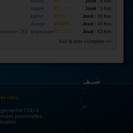
fafouu
Joué :
8 fois
sagek
Joué :
5 fois
karlon
Joué :
30 fois
Airege
Joué :
45 fois
 dessinée CE2
tirajosaure
Joué :
63 fois
Voir la liste complète >>
es infos
èglement et CGU ©
onnées personnelles
nuaires