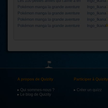
Les 100 petites amies qui t'aime à en
Ingo_Ikana
mourrir
Pokémon manga la grande aventure
Ingo_Ikana
(PARTIE 04 ARC RF/VF/E)
Pokémon manga la grande aventure
Ingo_Ikana
(PARTIE 03)
Pokémon manga la grande aventure
Ingo_Ikana
(PARTIE 02)
Pokémon manga la grande aventure
Ingo_Ikana
(PARTIE 01)
A propos de Quizity
Participer à Quizity
▸ Qui sommes-nous ?
▸ Créer un quizz
▸ Le blog de Quizity