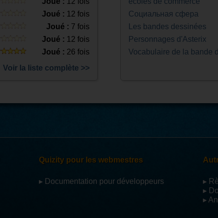
Joué :
12 fois
écoles de commerce
Joué :
12 fois
Социальная сфера
Joué :
7 fois
Les bandes dessinées
Joué :
12 fois
Personnages d'Asterix
Joué :
26 fois
Vocabulaire de la bande
Voir la liste complète >>
Quizity pour les webmestres
Autr
▸ Documentation pour développeurs
▸ R
▸ D
▸ An