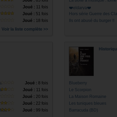
Joué :
83 fois
La boîte à musique : tome 
Joué :
11 fois
❤️eldarya❤️
Joué :
51 fois
Hors série Guerre des Cl
Joué :
18 fois
Ils ont abusé du burger !!
Voir la liste complète >>
Historiq
ur
Joué :
8 fois
Blueberry
ur
Joué :
11 fois
Le Scorpion
Joué :
20 fois
La Maison Romaine
Joué :
22 fois
Les tuniques bleues
ihbc
Joué :
99 fois
Barracuda (BD)