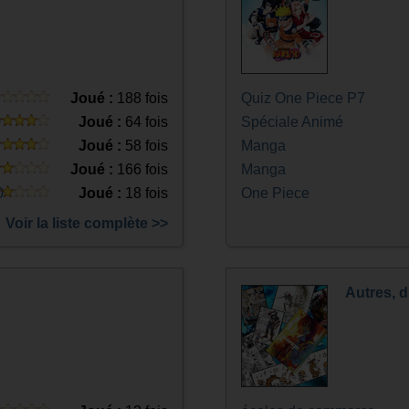
Joué :
188 fois
Quiz One Piece P7
0
Joué :
64 fois
Spéciale Animé
Joué :
58 fois
Manga
Joué :
166 fois
Manga
0
Joué :
18 fois
One Piece
Voir la liste complète >>
Autres, d