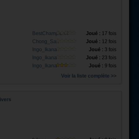
BestChampionX
Joué :
17 fois
Chong_San
Joué :
12 fois
Ingo_Ikana
Joué :
3 fois
Ingo_Ikana
Joué :
23 fois
Ingo_Ikana
Joué :
9 fois
Voir la liste complète >>
ivers