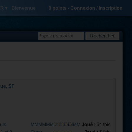
R ▾
Bienvenue
0
points -
Connexion
/
Inscription
que, SF
uls
MMMMMMMMMMMMM
Joué :
54 fois