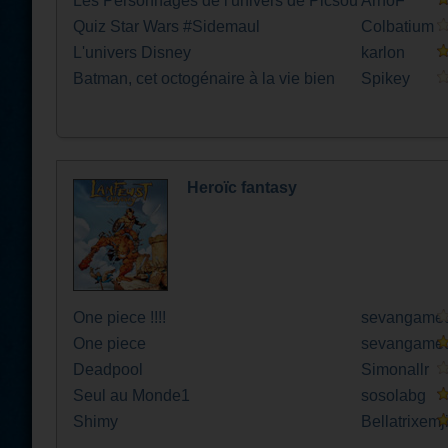
Les Personnages de l'univers de Picsou
ArnoF
Quiz Star Wars #Sidemaul
Colbatium
L'univers Disney
karlon
Batman, cet octogénaire à la vie bien
Spikey
remplie
Heroïc fantasy
One piece !!!!
sevangame
One piece
sevangame
Deadpool
Simonallr
Seul au Monde1
sosolabg
Shimy
Bellatrixemj