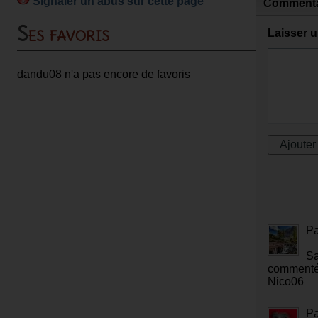
Signaler un abus sur cette page
Commenta
Ses favoris
Laisser 
dandu08 n'a pas encore de favoris
P
Sa
commenté.
Nico06
P