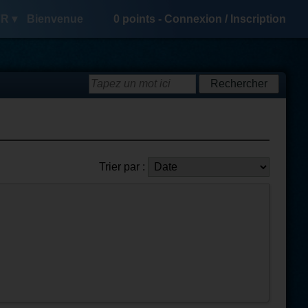
R ▾
Bienvenue
0
points -
Connexion
/
Inscription
Trier par :