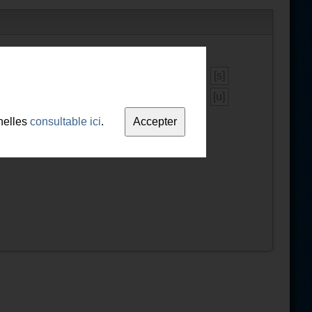
[s]
[u]
nelles
consultable ici
.