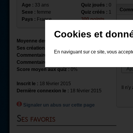
Age :
33 ans
Quiz joués :
0
Comm
Sexe :
femme
Quiz créés :
1
Pays :
France
300 points
Lais
Cookies et donn
Moyenne des notes reçues :
Ses créations totalisent :
155 parties
En naviguant sur ce site, vous accep
Commentaires reçus :
0
Commentaires déposés
: 0
Score moyen aux quiz :
0%
Inscrit le :
18 février 2015
Il n'
Dernière connexion le :
18 février 2015
Signaler un abus sur cette page
Ses favoris