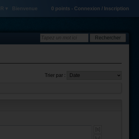
R ▾
Bienvenue
0
points -
Connexion
/
Inscription
Trier par :
[s]
[u]