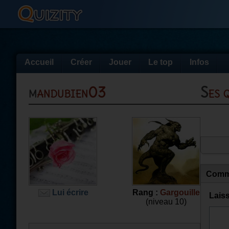
Accueil
Créer
Jouer
Le top
Infos
mandubien03
Ses
Comm
Lui écrire
Rang :
Gargouille
Lais
(niveau 10)