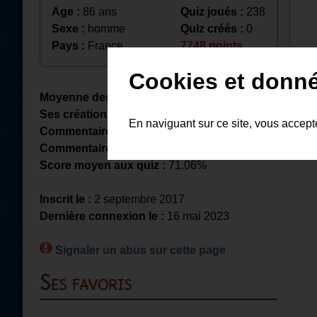
Age :
86 ans
Quiz joués :
238
Sexe :
homme
Quiz créés :
0
Pays :
France
7748 points
Cookies et donn
Moyenne des notes reçues :
Il n'
Ses créations totalisent :
0 partie
En naviguant sur ce site, vous accep
Commentaires reçus :
0
Commentaires déposés
: 1
Score moyen aux quiz :
71.06%
Inscrit le :
2 septembre 2017
Dernière connexion le :
16 mai 2023
Signaler un abus sur cette page
Ses favoris