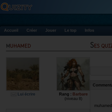
Accueil
Créer
Jouer
Le top
Infos
muhamed
Ses qu
Commenta
Lui écrire
Rang :
Barbare
(niveau 8)
muhamed a