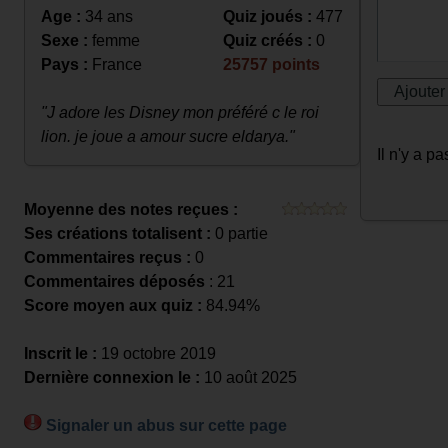
Age :
34 ans
Quiz joués :
477
Sexe :
femme
Quiz créés :
0
Pays :
France
25757 points
"J adore les Disney mon préféré c le roi
lion. je joue a amour sucre eldarya."
Il n'y a 
Moyenne des notes reçues :
Ses créations totalisent :
0 partie
Commentaires reçus :
0
Commentaires déposés
: 21
Score moyen aux quiz :
84.94%
Inscrit le :
19 octobre 2019
Dernière connexion le :
10 août 2025
Signaler un abus sur cette page