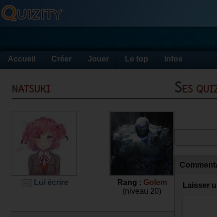
Accueil
Créer
Jouer
Le top
Infos
natsuki
Ses qu
Commenta
Lui écrire
Rang :
Golem
Laisser 
(niveau 20)