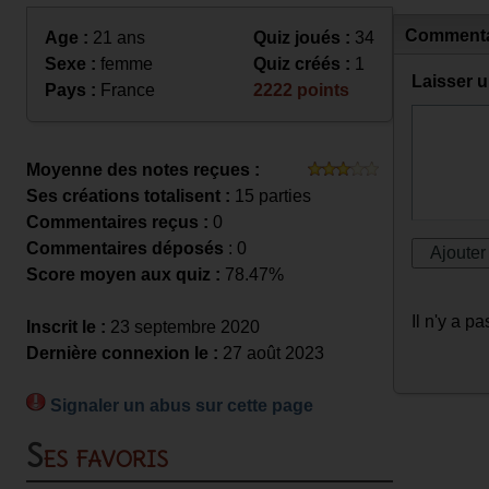
Commenta
Age :
21 ans
Quiz joués :
34
Sexe :
femme
Quiz créés :
1
Laisser 
Pays :
France
2222 points
Moyenne des notes reçues :
Ses créations totalisent :
15 parties
Commentaires reçus :
0
Commentaires déposés
: 0
Score moyen aux quiz :
78.47%
Il n'y a 
Inscrit le :
23 septembre 2020
Dernière connexion le :
27 août 2023
Signaler un abus sur cette page
Ses favoris