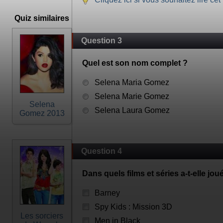
Quiz similaires
Question 3
Quel est son nom complet ?
Selena Maria Gomez
Selena Marie Gomez
Selena
Selena Laura Gomez
Gomez 2013
Question 4
Dans quels films et séries a-t-elle jou
Barney
Spy Kids : Mission 3D
Les sorciers
Men in Black