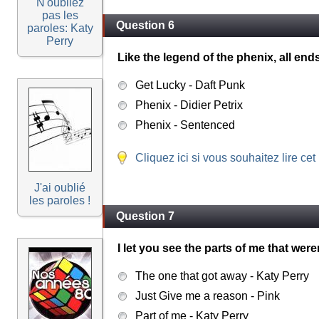
N'oubliez
pas les
Question 6
paroles: Katy
Perry
Like the legend of the phenix, all en
Get Lucky - Daft Punk
Phenix - Didier Petrix
Phenix - Sentenced
Cliquez ici si vous souhaitez lire cet
J'ai oublié
les paroles !
Question 7
I let you see the parts of me that were
The one that got away - Katy Perry
Just Give me a reason - Pink
Part of me - Katy Perry