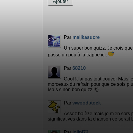
Par
malikasucre
Un super bon quizz. Je crois que
passe un peu à la trappe ici.
Par
68210
Cool !J'ai pas tout trouver Mais 
morceaux du refrain pour que ce sois plus
Mais sinon bon quizz !!;)
Par
wwoodstock
Assez balèze mais je m'en sors pa
significatives dans la chanson ce serai
Par
lolipi72