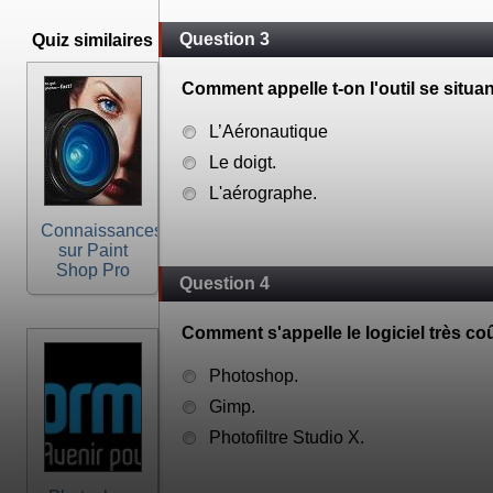
Question 3
Quiz similaires
Comment appelle t-on l'outil se situa
L’Aéronautique
Le doigt.
L'aérographe.
Connaissances
sur Paint
Shop Pro
Question 4
Comment s'appelle le logiciel très c
Photoshop.
Gimp.
Photofiltre Studio X.