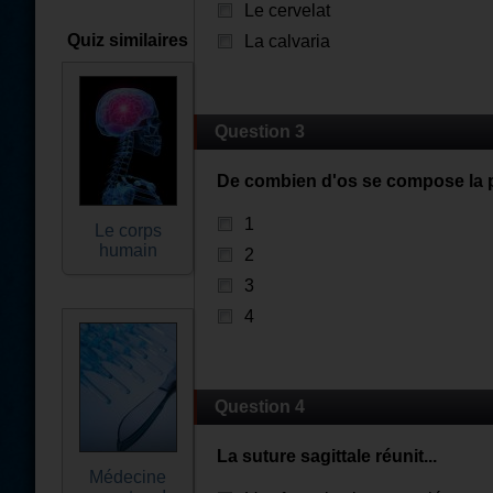
Le cervelat
Quiz similaires
La calvaria
Question 3
De combien d'os se compose la p
1
Le corps
humain
2
3
4
Question 4
La suture sagittale réunit...
Médecine