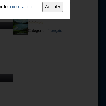
Catégorie :
Test d'aptitude
nelles
consultable ici
.
Les prepositions
Catégorie :
Français