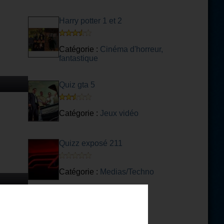
Harry potter 1 et 2
Catégorie :
Cinéma d'horreur,
fantastique
Quiz gta 5
Catégorie :
Jeux vidéo
Quizz exposé 211
Catégorie :
Medias/Techno
Permis de chasser 9