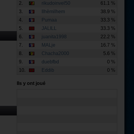
2.
rikudoinvel50
61.1 %
3.
Ilhèmilhem
38.9 %
4.
Pumaa
33.3 %
5.
JALILL
33.3 %
6.
juanita1998
22.2 %
7.
MALje
16.7 %
8.
Chacha2000
5.6 %
9.
duebfbd
0 %
10.
Eddib
0 %
Ils y ont joué