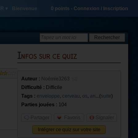
R ▾
Bienvenue
0
points -
Connexion
/
Inscription
Infos sur ce quiz
Auteur :
Noémie3263
Difficulté :
Difficile
Tags :
enveloppe
,
cerveau
,
os
,
an
...(
suite
)
Parties jouées :
104
Partager
Favoris
Signaler
Intégrer ce quiz sur votre site