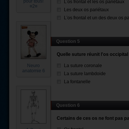
pour tous!
L'os frontal et les os pariétaux
¤2¤
Les deux os pariétaux
L'os frontal et un des deux os p
Question 5
Quelle suture réunit l'os occipital
Neuro
La suture coronale
anatomie 6
La suture lambdoide
La fontanelle
Question 6
Certains de ces os ne font pas par