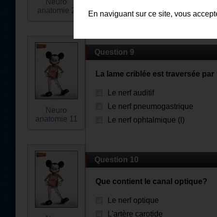
Neuro
anatomie 2
Faux
En naviguant sur ce site, vous accep
Question 9
La lame criblée est traversée par
Le nerf auditif
Le nerf pneumogastrique
Neuro
anatomie 11
Le nerf ophtalmique (I)
Question 10
Que contient le canal optique?
Le nerf optique
L'artère carotide