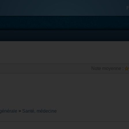
F
Note moyenne :
 générale
>
Santé, médecine