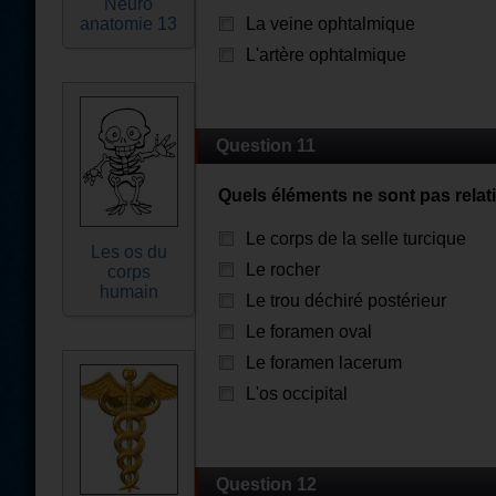
Neuro
anatomie 13
La veine ophtalmique
L'artère ophtalmique
Question 11
Quels éléments ne sont pas relat
Le corps de la selle turcique
Les os du
Le rocher
corps
humain
Le trou déchiré postérieur
Le foramen oval
Le foramen lacerum
L'os occipital
Question 12