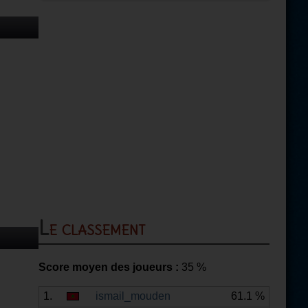
Le classement
Score moyen des joueurs :
35
%
1.
ismail_mouden
61.1 %