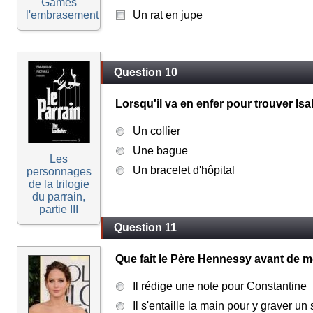
Games
l'embrasement
Un rat en jupe
Question 10
Lorsqu'il va en enfer pour trouver Isab
Un collier
Une bague
Les
Un bracelet d'hôpital
personnages
de la trilogie
du parrain,
partie III
Question 11
Que fait le Père Hennessy avant de m
Il rédige une note pour Constantine
Il s'entaille la main pour y graver u