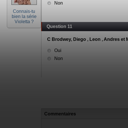
Non
Connais-tu
bien la série
Violetta ?
Question 11
C Brodwey, Diego , Leon , Andres et 
Oui
Non
Commentaires