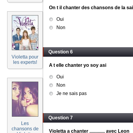
On t il chanter des chansons de la sa
Oui
Non
Question 6
Violetta pour
les experts!
A t elle chanter yo soy asi
Oui
Non
Je ne sais pas
Question 7
Les
chansons de
Violetta a chanter ............. avec Leon