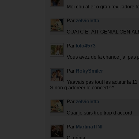
Moi chu aller o gran rex j'adore t
Par
zelvioletta
OUAI C ETAIT GENIAL GENIAL!!!
Par
lolo4573
Vous avez de la chance j'ai pas pu
Par
RokySmiler
Yaavais pas tout les acteur la 11
Sinon g adoreer le concert ^^
Par
zelvioletta
Ouai je suis trop trop d accord
Par
MartinaTINI
Ct génial