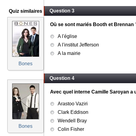
Question 3
Quiz similaires
Où se sont mariés Booth et Brennan 
A l'église
A l'institut Jefferson
A la mairie
Bones
Question 4
Avec quel interne Camille Saroyan a u
Arastoo Vaziri
Clark Eddison
Wendell Bray
Bones
Colin Fisher