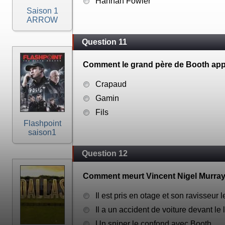
Hannah Fowler
Saison 1
ARROW
Question 11
Comment le grand père de Booth appelle
Crapaud
Gamin
Fils
Flashpoint
saison1
Question 12
Comment meurt Vincent Nigel Murray
Il est pris en otage et son ravisseur l
Il a un accident de voiture devant le 
Un sniper le confond avec Booth