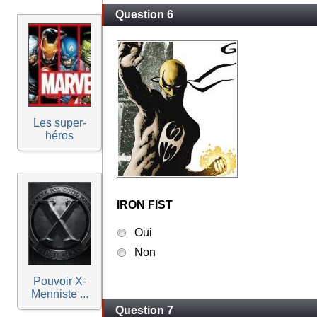
Question 6
Les super-
héros
IRON FIST
Oui
Non
Pouvoir X-
Menniste ...
Question 7