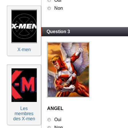
Oui
Non
Question 3
X-men
Les
ANGEL
membres
des X-men
Oui
Non