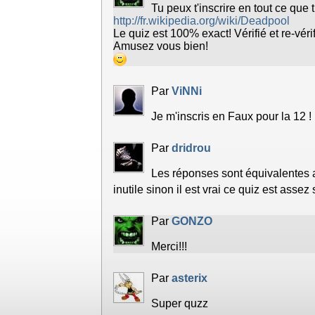
Tu peux t'inscrire en tout ce que 
http://fr.wikipedia.org/wiki/Deadpool
Le quiz est 100% exact! Vérifié et re-vérif
Amusez vous bien!
Par
ViNNi
Je m'inscris en Faux pour la 12 !
Par
dridrou
Les réponses sont équivalentes 
inutile sinon il est vrai ce quiz est asse
Par
GONZO
Merci!!!
Par
asterix
Super quzz