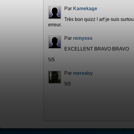
Par
Kamekage
Très bon quizz ! arf je suis surt
erreur.
Par
remysss
EXCELLENT BRAVO BRAVO
5/5
Par
mereaby
5/5