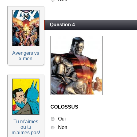
Question 4
Avengers vs
x-men
COLOSSUS
Oui
Tu m'aimes
ou tu
Non
m'aimes pas!