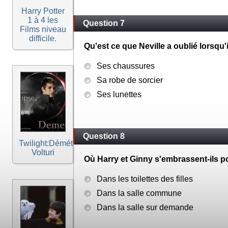
Harry Potter
1 à 4 les
Question 7
Films niveau
difficile.
Qu'est ce que Neville a oublié lorsqu'i
Ses chaussures
Sa robe de sorcier
Ses lunettes
Question 8
Twilight:Démétri
Volturi
Où Harry et Ginny s'embrassent-ils po
Dans les toilettes des filles
Dans la salle commune
Dans la salle sur demande