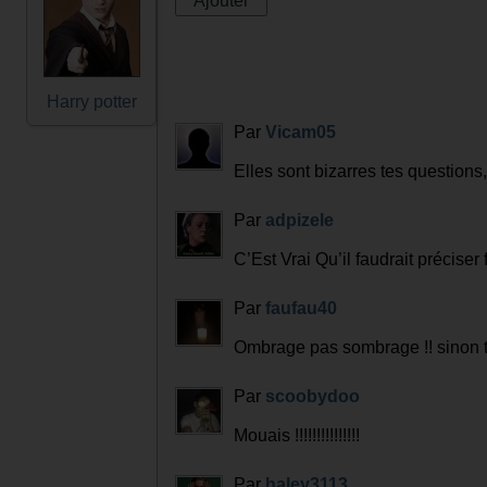
Harry potter
Par
Vicam05
Elles sont bizarres tes questions,
Par
adpizele
C’Est Vrai Qu’il faudrait précise
Par
faufau40
Ombrage pas sombrage !! sinon tr
Par
scoobydoo
Mouais !!!!!!!!!!!!!!!
Par
haley3113