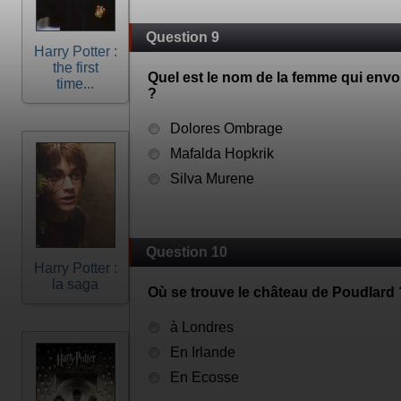
Question 9
Harry Potter :
the first
Quel est le nom de la femme qui envo
time...
?
Dolores Ombrage
Mafalda Hopkrik
Silva Murene
Question 10
Harry Potter :
la saga
Où se trouve le château de Poudlard 
à Londres
En Irlande
En Ecosse