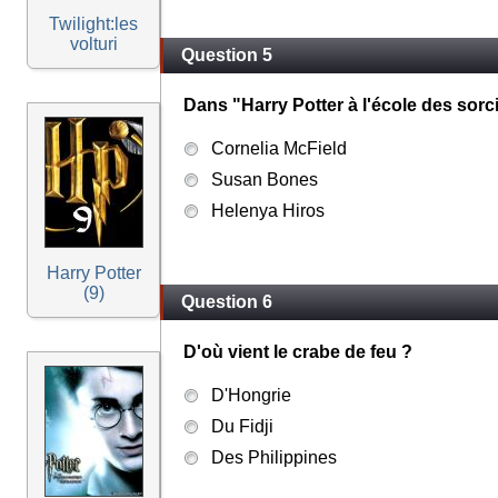
Twilight:les
volturi
Question 5
Dans "Harry Potter à l'école des sorci
Cornelia McField
Susan Bones
Helenya Hiros
Harry Potter
(9)
Question 6
D'où vient le crabe de feu ?
D'Hongrie
Du Fidji
Des Philippines