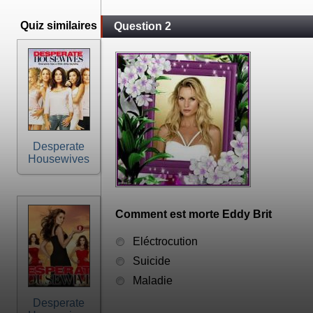
Quiz similaires
Question 2
Desperate
Housewives
Comment est morte Eddy Brit
Eléctrocution
Suicide
Maladie
Desperate