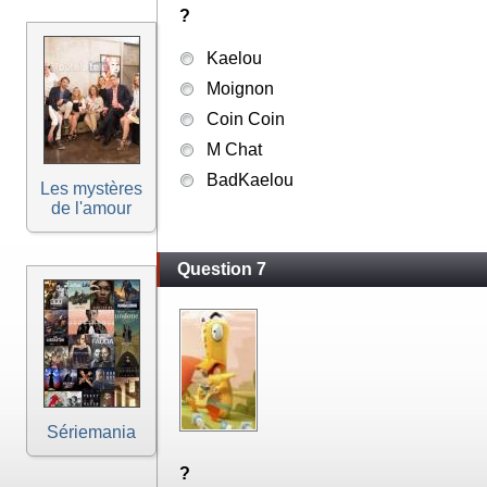
?
Kaelou
Moignon
Coin Coin
M Chat
BadKaelou
Les mystères
de l'amour
Question 7
Sériemania
?