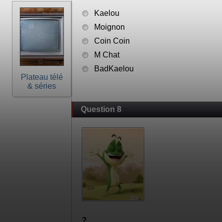
Kaelou
Moignon
Coin Coin
M Chat
BadKaelou
Plateau télé
& séries
Question 8
?