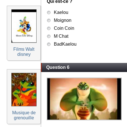
Qui est-ce ?
Kaelou
Moignon
Coin Coin
M Chat
BadKaelou
Films Walt
disney
Question 6
Musique de
grenouille