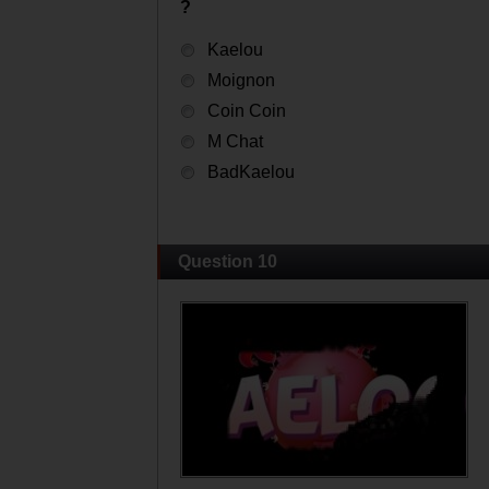
?
Kaelou
Moignon
Coin Coin
M Chat
BadKaelou
Question 10