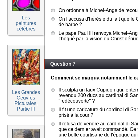
On ordonna à Michel-Ange de recouvr
Les
On l'accusa d'hérésie du fait que le C
peintures
de barbe ?
célèbres
Le pape Paul III renvoya Michel-Ang
choqué par la vision du Christ dénu
Question 7
Comment se marqua notamment le car
Il sculpta un faux Cupidon qui, enterr
Les Grandes
revendu 200 ducs au cardinal di San
Oeuvres
"redécouverte" ?
Picturales,
Partie III
Il fit une caricature du cardinal di San
prisé à la cour ?
Il refusa de vendre au cardinal di S
que ce dernier avait commandé. Ce t
une belle courtisane de l'époque qui p