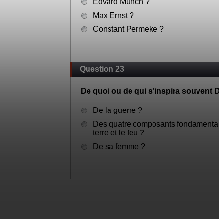
Edvard Munch ?
Max Ernst ?
Constant Permeke ?
Question 23
De quoi ou de qui s'inspira souvent Da
De la guerre ?
Des quatre composants fondamentaux :
terre et le feu ?
De sa femme ?