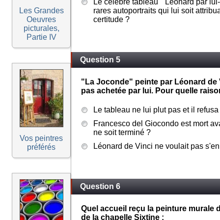
Le célèbre tableau " Léonard par lu
Les Grandes
rares autoportraits qui lui soit attri
Oeuvres
certitude ?
picturales,
Partie IV
Question 5
"La Joconde" peinte par Léonard de 
pas achetée par lui. Pour quelle raiso
Le tableau ne lui plut pas et il refus
Francesco del Giocondo est mort ava
ne soit terminé ?
Vos peintres
Léonard de Vinci ne voulait pas s'en
préférés
Question 6
Quel accueil reçu la peinture murale 
de la chapelle Sixtine :