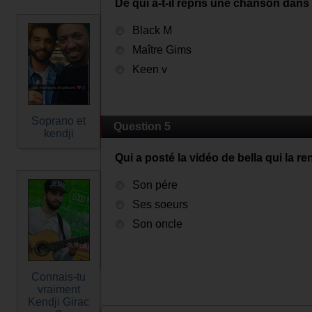
De qui a-t-il repris une chanson dan
Black M
Maître Gims
Keen v
Soprano et
Question 5
kendji
Qui a posté la vidéo de bella qui la r
Son pére
Ses soeurs
Son oncle
Connais-tu
vraiment
Kendji Girac