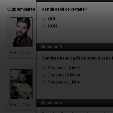
Quiz similaires
Kendji est-il celibataire?
OUI
NON
Question 3
Kendji Girac
Combien kendji a t'il de soeurs et de 
2 soeurs et 3 frére
1 soeur et 2 fréres
3 soeurs et 1 frére
Question 4
Kendji Girac