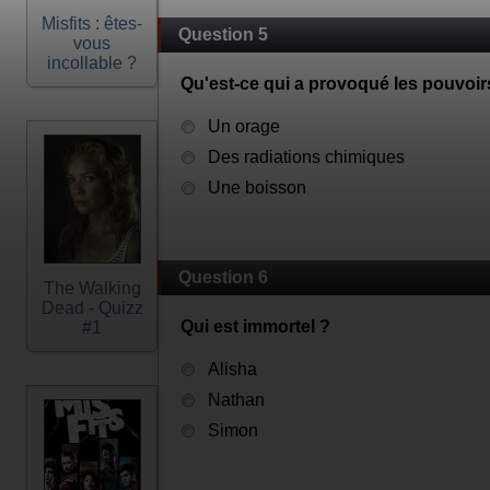
Misfits : êtes-
Question 5
vous
incollable ?
Qu'est-ce qui a provoqué les pouvoir
Un orage
Des radiations chimiques
Une boisson
Question 6
The Walking
Dead - Quizz
Qui est immortel ?
#1
Alisha
Nathan
Simon