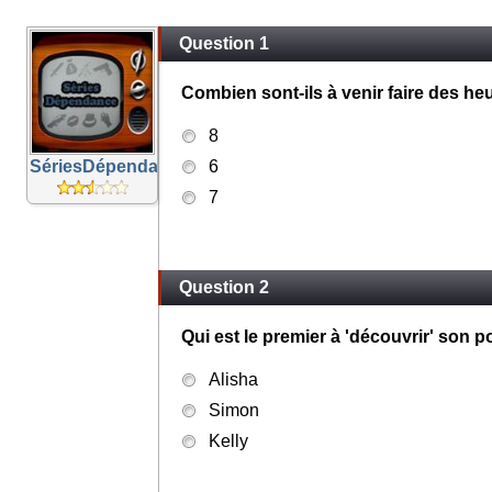
Question 1
Combien sont-ils à venir faire des he
8
SériesDépendance
6
7
Question 2
Qui est le premier à 'découvrir' son p
Alisha
Simon
Kelly