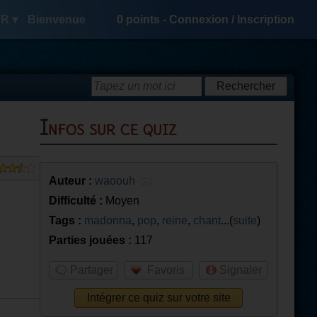
R ▾
Bienvenue
0
points -
Connexion
/
Inscription
Infos sur ce quiz
Auteur :
waoouh
Difficulté :
Moyen
Tags :
madonna
,
pop
,
reine
,
chant
...(
suite
)
Parties jouées :
117
Partager
Favoris
Signaler
Intégrer ce quiz sur votre site