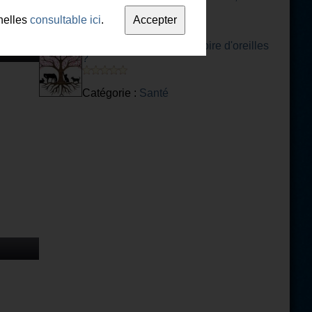
fantastique
nelles
consultable ici
.
La réflexologie : une histoire d'oreilles
?
Catégorie :
Santé