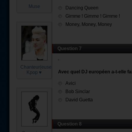
Muse
Dancing Queen
Gimme ! Gimme ! Gimme !
Money, Money, Money
Question 7
Chanteur(euse)s
Avec quel DJ européen a-t-elle fai
Kpop ♥
Avici
Bob Sinclar
David Guetta
Question 8