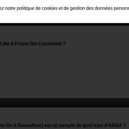
tez notre politique de cookies et de gestion des données person
 Like A Prayer fait-il scandale ?
s On A Dancefloor) est un sample de quel tube d'ABBA ?