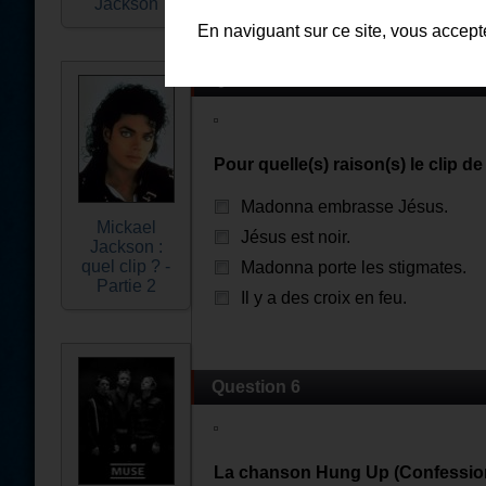
Jackson
En naviguant sur ce site, vous accep
Question 5
Pour quelle(s) raison(s) le clip de
Madonna embrasse Jésus.
Mickael
Jésus est noir.
Jackson :
quel clip ? -
Madonna porte les stigmates.
Partie 2
Il y a des croix en feu.
Question 6
La chanson Hung Up (Confession