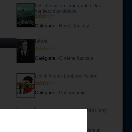
Les chevalier d'émeraude et les
heritiers d'enkidievs
Catégorie :
Heroïc fantasy
Bébel
Catégorie :
Cinéma français
Les différents bonbons Haribo
Catégorie :
Gastronomie
Les personnages de la série Harry
Potter
Catégorie :
Littérature d'horreur,