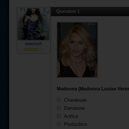
Question 1
waoouh
Madonna (Madonna Louise Veronic
Chanteuse
Danseuse
Actrice
Productrice