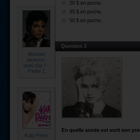
20 $ en poche.
35 $ en poche.
50 $ en poche.
Question 3
Mickael
Jackson :
quel clip ? -
Partie 1
En quelle année est sorti son p
Katy Perry