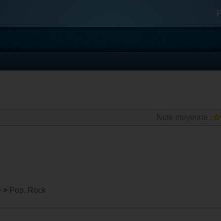
F
Note moyenne :
e
>
Pop, Rock