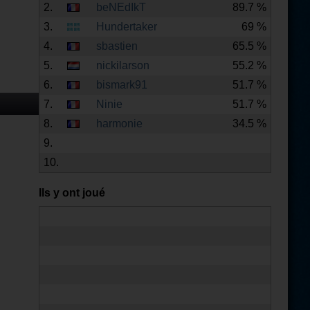
2.
beNEdIkT
89.7 %
3.
Hundertaker
69 %
4.
sbastien
65.5 %
5.
nickilarson
55.2 %
6.
bismark91
51.7 %
7.
Ninie
51.7 %
8.
harmonie
34.5 %
9.
10.
Ils y ont joué