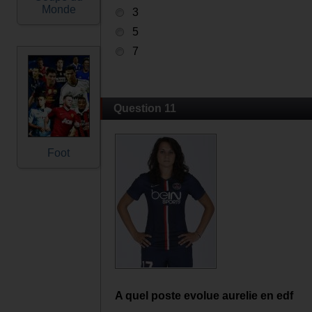
Monde
3
5
7
Question 11
Foot
A quel poste evolue aurelie en edf