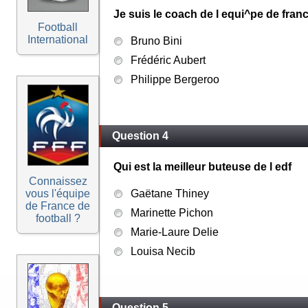
Je suis le coach de l equi^pe de fra
Football
International
Bruno Bini
Frédéric Aubert
Philippe Bergeroo
Question 4
Qui est la meilleur buteuse de l edf
Connaissez
vous l'équipe
Gaëtane Thiney
de France de
Marinette Pichon
football ?
Marie-Laure Delie
Louisa Necib
Question 5