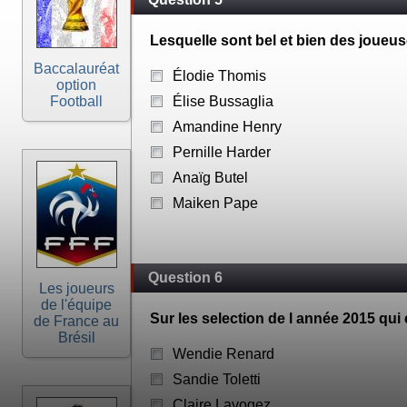
Lesquelle sont bel et bien des joueus
Baccalauréat
Élodie Thomis
option
Football
Élise Bussaglia
Amandine Henry
Pernille Harder
Anaïg Butel
Maiken Pape
Question 6
Les joueurs
de l'équipe
Sur les selection de l année 2015 qui 
de France au
Brésil
Wendie Renard
Sandie Toletti
Claire Lavogez