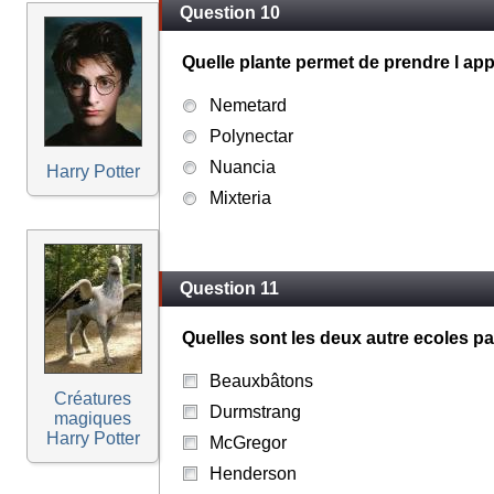
Question 10
Quelle plante permet de prendre l ap
Nemetard
Polynectar
Nuancia
Harry Potter
Mixteria
Question 11
Quelles sont les deux autre ecoles par
Beauxbâtons
Créatures
Durmstrang
magiques
Harry Potter
McGregor
Henderson