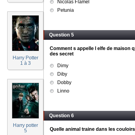
Nicolas Flamel
Petunia
Question 5
Comment s appelle l elfe de maison qu
des secret
Harry Potter
1 à 3
Dimy
Diby
Dobby
Linno
Question 6
Harry potter
Quelle animal traine dans les couloir
5