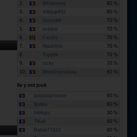
2.
Whiteness
80 %
3.
Villoup452
80 %
4.
Gloredel
70 %
5.
oulans
70 %
6.
Fandry
70 %
7.
Madeline
70 %
8.
Topette
70 %
9.
nicky
70 %
10.
Weedneesdaay
60 %
Ils y ont joué
belindaphoebe
60 %
feufeu
60 %
hélégia
30 %
Titiati
60 %
Baloo77410
60 %