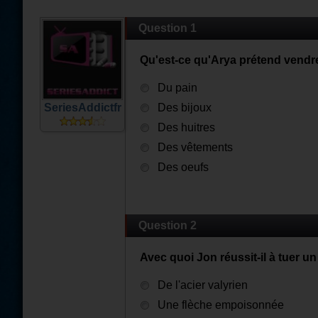
Question 1
Qu'est-ce qu'Arya prétend vendr
Du pain
SeriesAddictfr
Des bijoux
Des huitres
Des vêtements
Des oeufs
Question 2
Avec quoi Jon réussit-il à tuer un
De l'acier valyrien
Une flèche empoisonnée