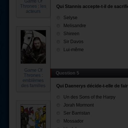
Game Of
Thrones : les
Qui Stannis accepte-t-il de sacrifi
acteurs
Selyse
Melisandre
Shireen
Sir Davos
Lui-même
Game Of
Question 5
Thrones :
emblèmes
des familles
Qui Daenerys décide-t-elle de fai
Un des Sons of the Harpy
Jorah Mormont
Ser Barristan
Mossador