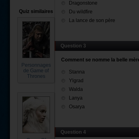
Dragonstone
Quiz similaires
Du wildfire
La lance de son père
Question 3
Comment se nomme la belle mèr
Personnages
de Game of
Stanna
Thrones
Ylgrad
Walda
Lanya
Osarya
Question 4