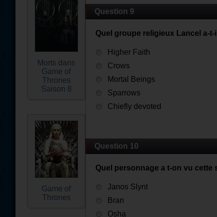
Question 9
Quel groupe religieux Lancel a-t-il
Higher Faith
Morts dans
Crows
Game of
Mortal Beings
Thrones
Saison 8
Sparrows
Chiefly devoted
Question 10
Quel personnage a t-on vu cette 
Janos Slynt
Game of
Thrones
Bran
Osha