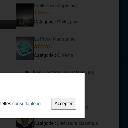
L'influence majoritaire
Catégorie :
Philo, psy
La Pièce Manquante
Catégorie :
Cinéma
Les Westerns, les acteurs, les
Cowboys
Catégorie :
Cinéma
nelles
consultable ici
.
Quiz sur L'Avare et Molière
Catégorie :
Littérature classique