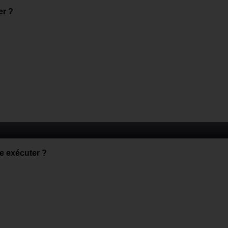
er ?
re exécuter ?