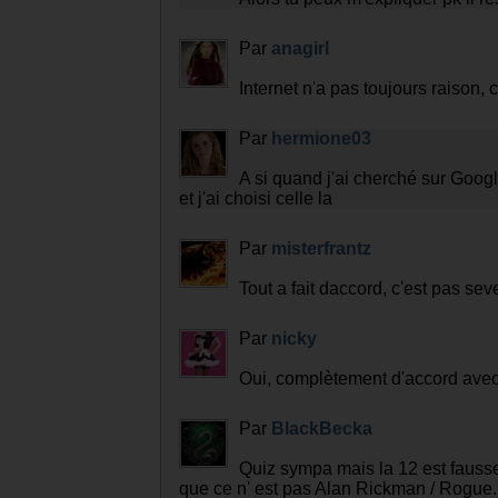
C BON G COMPRIS PUTIN
Par
maxoupotter
Je suis aussi d'accord que ce n'e
Par
hermione03
Alors tu peux m'expliquer pk il r
Par
anagirl
Internet n'a pas toujours raison
Par
hermione03
A si quand j'ai cherché sur Goog
et j'ai choisi celle la
Par
misterfrantz
Tout a fait daccord, c'est pas se