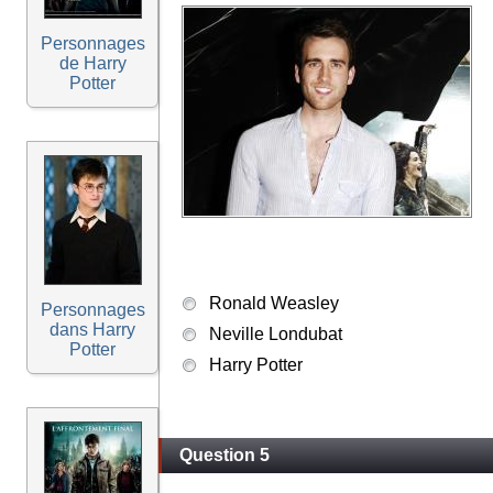
Personnages
de Harry
Potter
Ronald Weasley
Personnages
dans Harry
Neville Londubat
Potter
Harry Potter
Question 5