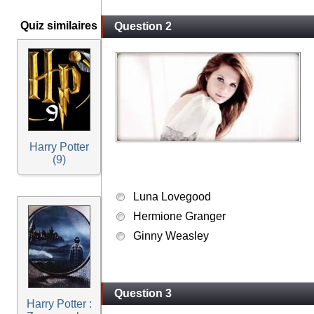
Quiz similaires
Question 2
Harry Potter
(9)
Luna Lovegood
Hermione Granger
Ginny Weasley
Question 3
Harry Potter :