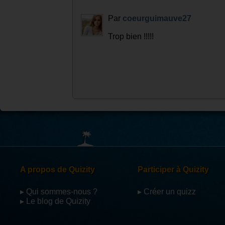
Par
nicky
Oui, complètement d'accord avec B
Par
BlackBecka
Quiz sympa mais la 12 est fausse. 
que ce n' est pas Alan Rickman / Rogue.
Par
coeurguimauve27
Trop bien !!!!!