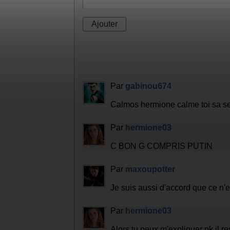
Laisser un commentaire :
Par
gabinou674
Calmos hermione calme toi sa ser
Par
hermione03