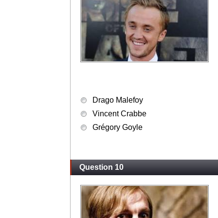
Drago Malefoy
Vincent Crabbe
Grégory Goyle
Question 10