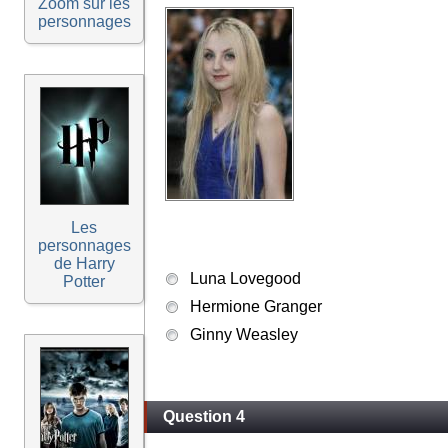
Zoom sur les
personnages
Les
personnages
de Harry
Luna Lovegood
Potter
Hermione Granger
Ginny Weasley
Question 4