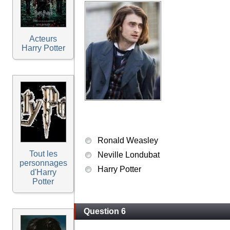
Acteurs
Harry Potter
Ronald Weasley
Tout les
Neville Londubat
personnages
Harry Potter
d'Harry
Potter
Question 6