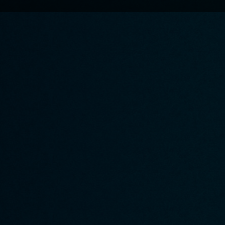
A propos de Quizity
Participer à Quizity
▸ Qui sommes-nous ?
▸ Créer un quizz
▸ Le blog de Quizity