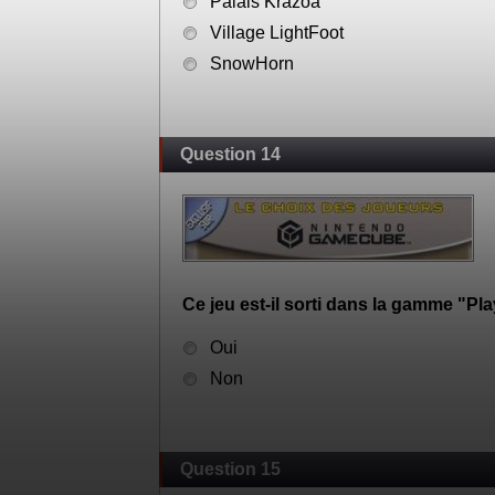
Palais Krazoa
Village LightFoot
SnowHorn
Question 14
Ce jeu est-il sorti dans la gamme "Pl
Oui
Non
Question 15