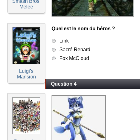
Smash Bros.
Melee
Quel est le nom du héros ?
Link
Sacré Renard
Fox McCloud
Luigi's
Mansion
Question 4