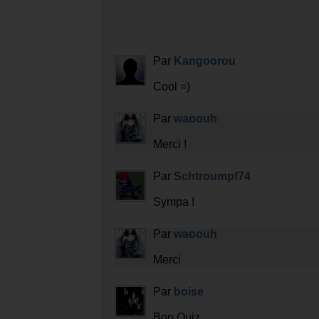
Par
Kangoorou
Cool =)
Par
waoouh
Merci !
Par
Schtroumpf74
Sympa !
Par
waoouh
Merci
Par
boise
Bon Quiz