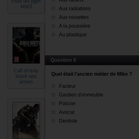
Pour les pgm
MW3
Aux radiations
Aux noisettes
A la poussière
Au plastique
Question 8
Call of duty
Quel était l'ancien métier de Mike ?
black ops
armes
Facteur
Gardien d'immeuble
Policier
Avocat
Dentiste