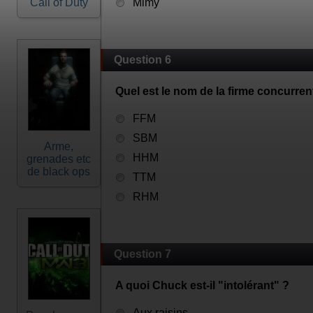
Call of Duty
Mimy
Question 6
Quel est le nom de la firme concurre
FFM
SBM
Arme,
HHM
grenades etc
de black ops
TTM
RHM
Question 7
A quoi Chuck est-il "intolérant" ?
Aux raisins