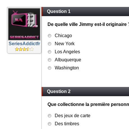
Question 1
De quelle ville Jimmy est-il originaire 
Chicago
SeriesAddictfr
New York
Los Angeles
Albuquerque
Washington
Question 2
Que collectionne la première person
Des jeux de carte
Des timbres