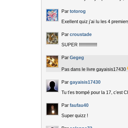
Par
totorog
Exellent quiz j'ai lu les 4 premiers
Par
croustade
SUPER !!!!!!!!!!!!!!!!
Par
Gegeg
Pas dans le livre gayaisis17430
Par
gayaisis17430
Tu t'es trompé pour la 17, c'est 
Par
faufau40
Super quizz !