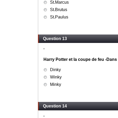
St.Marcus
St.Brutus
St.Paulus
Question 13
Harry Potter et la coupe de feu -Dans
Dinky
Winky
Minky
Question 14