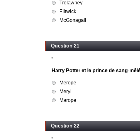
Trelawney
Flitwick
McGonagall
Question 21
Harry Potter et le prince de sang-mêl
Merope
Meryl
Marope
Question 22