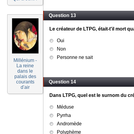
Question 13
Le créateur de LTPG, était-t'il mort q
Oui
Non
Personne ne sait
Millénium -
La reine
dans le
palais des
courants
Question 14
d'air
Dans LTPG, quel est le surnom du cr
Méduse
Pyrrha
Andromède
Polyphème