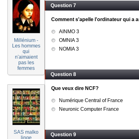
Question 7
Comment s'apelle l'ordinateur qui a 
AINMO 3
Millénium -
OMNIA 3
Les hommes
NOMIA 3
qui
n'aimaient
pas les
femmes
Question 8
Que veux dire NCF?
Numérique Central of France
Neuronic Computer France
SAS malko
Question 9
linge