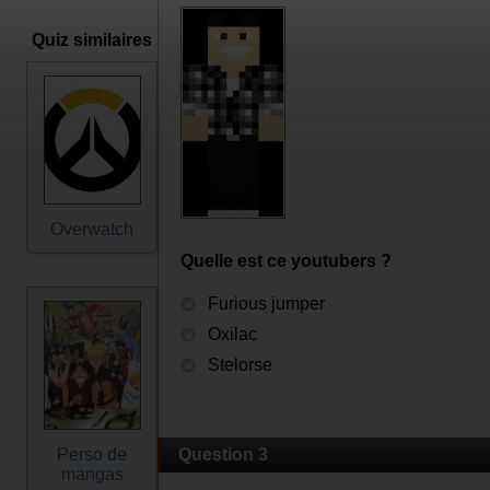
Quiz similaires
Overwatch
Quelle est ce youtubers ?
Furious jumper
Oxilac
Stelorse
Perso de
Question 3
mangas