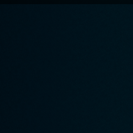
A propos de Quizity
Participer à Quizity
▸ Qui sommes-nous ?
▸ Créer un quizz
▸ Le blog de Quizity