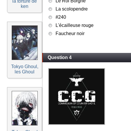
Le Roi Borgne
la torture de
ken
La scolopendre
#240
L'écailleuse rouge
Faucheur noir
Question 4
Tokyo Ghoul,
les Ghoul