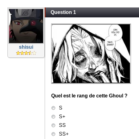
Question 1
shisui
Quel est le rang de cette Ghoul ?
S
S+
SS
SS+