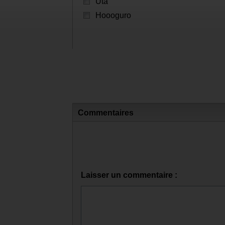
Quel ghoul appel t-on "sans visage" 
Yoshimura
Eto
Noro
Shikorae
Uta
Hoooguro
Commentaires