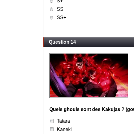
S+
SS
SS+
Question 14
Quels ghouls sont des Kakujas ? (gou
Tatara
Kaneki