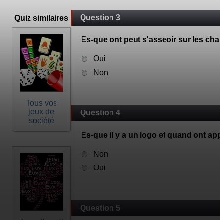
Question 3
Quiz similaires
Es-que ont peut s'asseoir sur les ch
Oui
Non
Tous vos
jeux de
Question 4
société
Es-que il y a un logo et quand ont 
Non
Oui
Question 5