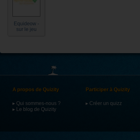
Equideow -
sur le jeu
A propos de Quizity
Participer à Quizity
▸ Qui sommes-nous ?
▸ Créer un quizz
▸ Le blog de Quizity