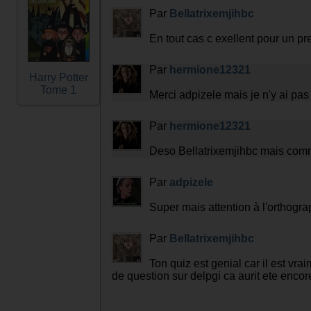
Par
Bellatrixemjihbc
En tout cas c exellent pour un prem
Par
hermione12321
Harry Potter
Tome 1
Merci adpizele mais je n'y ai pas 
Par
hermione12321
Deso Bellatrixemjihbc mais comme
Par
adpizele
Super mais attention à l'orthogra
Par
Bellatrixemjihbc
Ton quiz est genial car il est vra
de question sur delpgi ca aurit ete enco