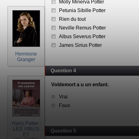
Molly Minerva Potter
Petunia Sibille Potter
Rien du tout
Neville Remus Potter
Albus Severus Potter
James Sirius Potter
Hermione
Granger
Question 4
Voldemort a u un enfant.
Vrai
Faux
Harry Potter :
LES VIRUS
Question 5
ET