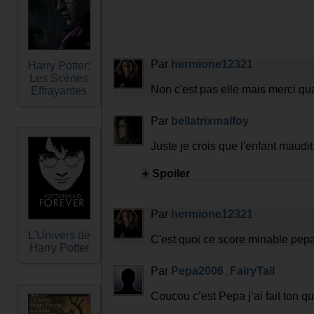
Par
hermione12321
Harry Potter:
Les Scènes
Non c'est pas elle mais merci 
Effrayantes
Par
bellatrixmalfoy
Juste je crois que l'enfant maudit
+
Spoiler
Delphi
Par
hermione12321
L'Univers de
C'est quoi ce score minable pep
Harry Potter
Par
Pepa2006_FairyTail
Coucou c’est Pepa j’ai fait ton q