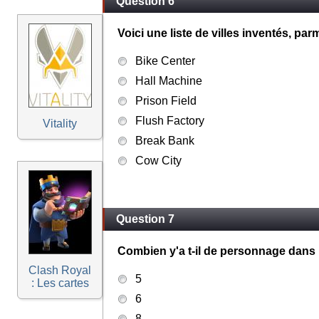
Question 6
Voici une liste de villes inventés, par
Bike Center
Hall Machine
Prison Field
Flush Factory
Vitality
Break Bank
Cow City
Question 7
Combien y'a t-il de personnage dans 
Clash Royal
5
: Les cartes
6
8