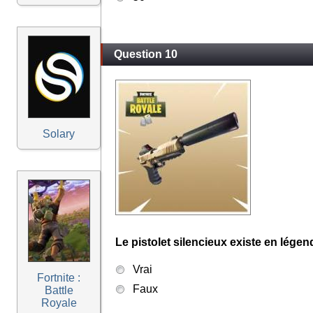
Question 10
Solary
Le pistolet silencieux existe en légen
Vrai
Fortnite :
Faux
Battle
Royale