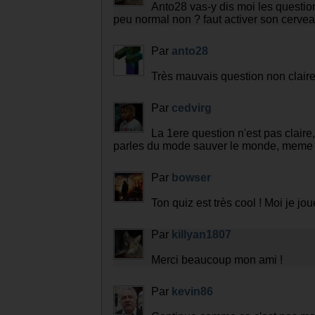
Anto28 vas-y dis moi les question 
peu normal non ? faut activer son cerve
Par
anto28
Très mauvais question non clair
Par
cedvirg
La 1ere question n'est pas claire
parles du mode sauver le monde, meme si 
Par
bowser
Ton quiz est très cool ! Moi je jou
Par
killyan1807
Merci beaucoup mon ami !
Par
kevin86