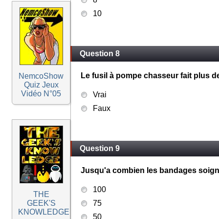
10
Question 8
Le fusil à pompe chasseur fait plus d
NemcoShow
Quiz Jeux
Vidéo N°05
Vrai
Faux
Question 9
Jusqu'a combien les bandages soign
100
THE
GEEK'S
75
KNOWLEDGE
50