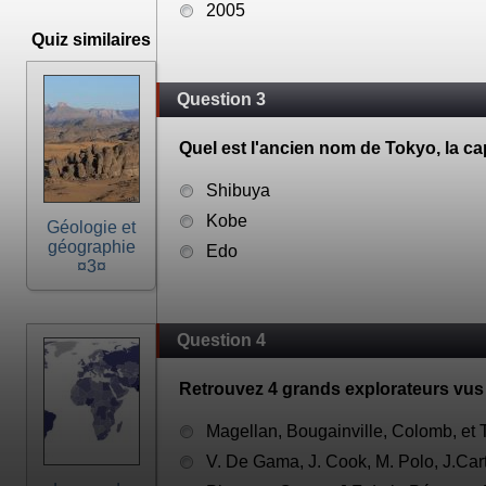
2005
Quiz similaires
Question 3
Quel est l'ancien nom de Tokyo, la c
Shibuya
Kobe
Géologie et
géographie
Edo
¤3¤
Question 4
Retrouvez 4 grands explorateurs vus
Magellan, Bougainville, Colomb, et
V. De Gama, J. Cook, M. Polo, J.Cart