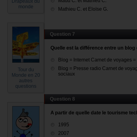
Maud C. et Mathieu C.
Drapeaux du
monde
Mathieu C. et Eloïse G.
Question 7
Quelle est la différence entre un blog
Blog = Internet Carnet de voyages = 
Blog = Presse radio Carnet de voya
Tour du
sociaux
Monde en 20
autres
questions
Question 8
A partir de quelle date le tourisme tec
1995
2007