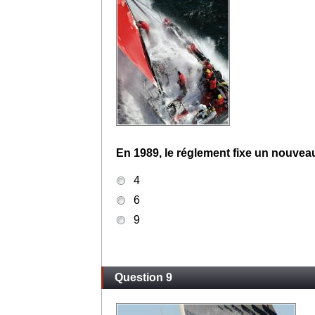
En 1989, le réglement fixe un nouvea
4
6
9
Question 9