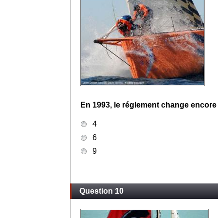
En 1993, le réglement change encore s
4
6
9
Question 10