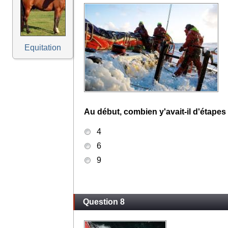
Equitation
Au début, combien y'avait-il d'étapes
4
6
9
Question 8