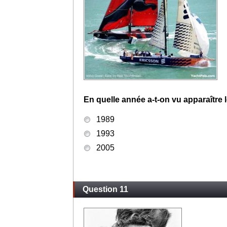
En quelle année a-t-on vu apparaître 
1989
1993
2005
Question 11