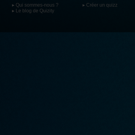
▸ Qui sommes-nous ?
▸ Créer un quizz
▸ Le blog de Quizity