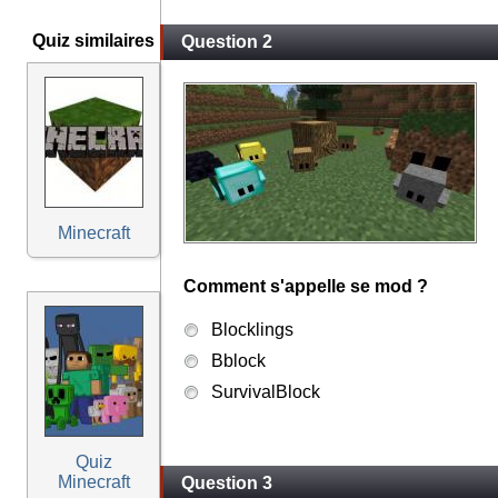
Quiz similaires
Question 2
Minecraft
Comment s'appelle se mod ?
Blocklings
Bblock
SurvivalBlock
Quiz
Minecraft
Question 3