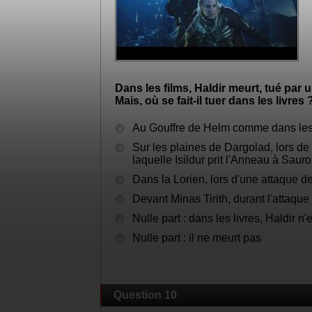
Dans les films, Haldir meurt, tué par
Mais, où se fait-il tuer dans les livres 
Au Gouffre de Helm comme dans les
Sur les plaines de Dargolad, lors de
laquelle Isildur prit l'Anneau à Saur
Dans la Lorien, lors d'une attaque d
Devant Minas Tirith, durant l'attaqu
Nulle part : dans les livres, Haldir n'
Nulle part : il ne meurt pas
Question 10