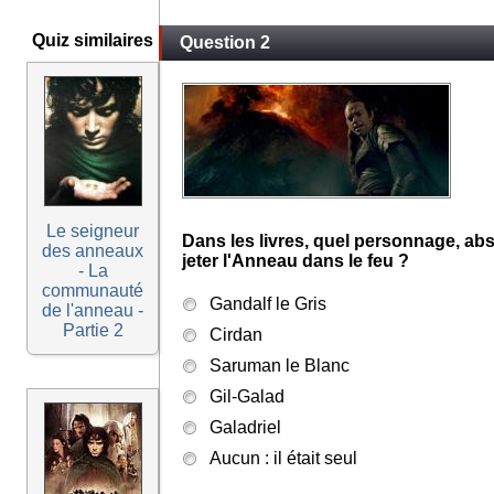
Quiz similaires
Question 2
Le seigneur
Dans les livres, quel personnage, abse
des anneaux
jeter l'Anneau dans le feu ?
- La
communauté
Gandalf le Gris
de l'anneau -
Partie 2
Cirdan
Saruman le Blanc
Gil-Galad
Galadriel
Aucun : il était seul