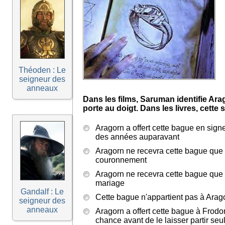
Théoden : Le
seigneur des
anneaux
Dans les films, Saruman identifie Arag
porte au doigt. Dans les livres, cette 
Aragorn a offert cette bague en sig
des années auparavant
Aragorn ne recevra cette bague que 
couronnement
Aragorn ne recevra cette bague que 
mariage
Gandalf : Le
Cette bague n'appartient pas à Arag
seigneur des
anneaux
Aragorn a offert cette bague à Frodon
chance avant de le laisser partir se