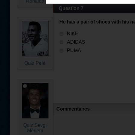
Ronaldo
Question 7
He has a pair of shoes with his n
NIKE
ADIDAS
PUMA
Quiz Pelé
Commentaires
Quiz Sevgi
Mériem