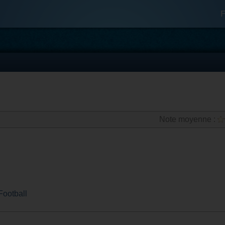
F
Note moyenne :
Football