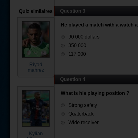
Question 3
Quiz similaires
He played a match with a watch a
90 000 dollars
350 000
117 000
Riyad
mahrez
Question 4
What is his playing position ?
Strong safety
Quaterback
Wide receiver
Kylian