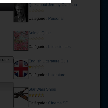
Quiz about Jeremy Clarkson
Catégorie :
Personal
Animal Quizz
Catégorie :
Life sciences
English Litterature Quiz
Catégorie :
Litterature
Star Wars Ships
Catégorie :
Cinema SF