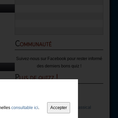
Communauté
Suivez-nous sur Facebook pour rester informé
des derniers bons quiz !
Plus de quizz !
Alexander Pope
Catégorie :
Litterature - classical
nelles
consultable ici
.