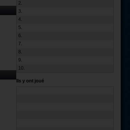
2.
3.
4.
5.
6.
7.
8.
9.
10.
Ils y ont joué