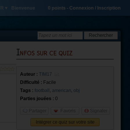
R ▾
Bienvenue
0
points -
Connexion
/
Inscription
Infos sur ce quiz
Auteur :
TIM17
Difficulté :
Facile
Tags :
football
,
american
,
obj
Parties jouées :
0
Partager
Favoris
Signaler
Intégrer ce quiz sur votre site