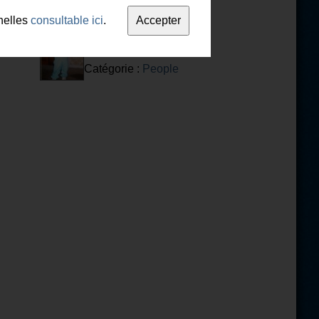
nelles
consultable ici
.
Qui suis-je ?n°3
Catégorie :
People