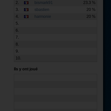
2.
bismark91
23.3 %
3.
sbastien
20 %
4.
harmonie
20 %
5.
6.
7.
8.
9.
10.
Ils y ont joué