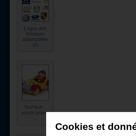
Logos des
marques
automobiles
(2)
Teuf teuf ...
vroum vroum
...
Cookies et donn