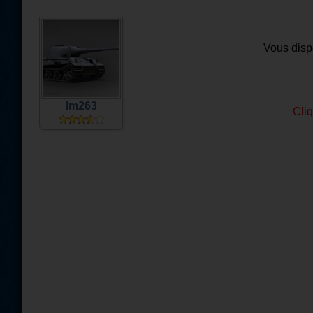
Vous disp
lm263
Cli