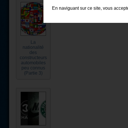
En naviguant sur ce site, vous accep
La
nationalité
des
constructeurs
automobiles
peu connus
(Partie 3)