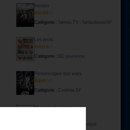
Heroes
Catégorie :
Séries TV - fantastique/SF
Les profs
Catégorie :
BD jeunesse
Personnages star wars
Catégorie :
Cinéma SF
Musique du violon
Catégorie :
Musique classique