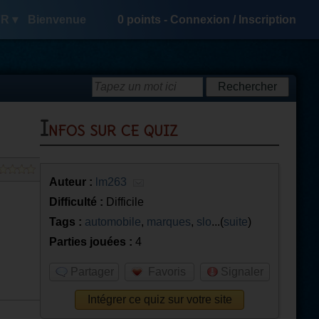
R ▾
Bienvenue
0
points -
Connexion
/
Inscription
Infos sur ce quiz
Auteur :
lm263
Difficulté :
Difficile
Tags :
automobile
,
marques
,
slo
...(
suite
)
Parties jouées :
4
Partager
Favoris
Signaler
Intégrer ce quiz sur votre site