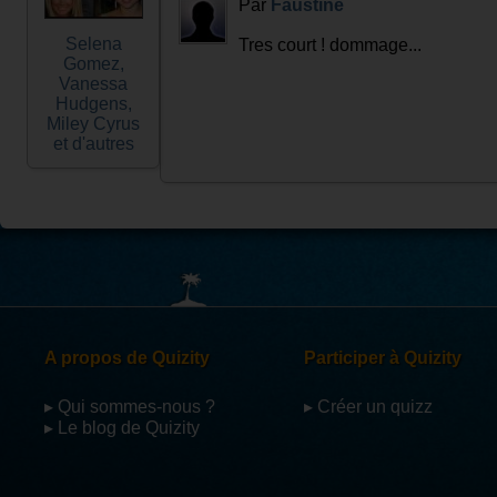
Par
Faustine
Selena
Tres court ! dommage...
Gomez,
Vanessa
Hudgens,
Miley Cyrus
et d'autres
A propos de Quizity
Participer à Quizity
▸ Qui sommes-nous ?
▸ Créer un quizz
▸ Le blog de Quizity