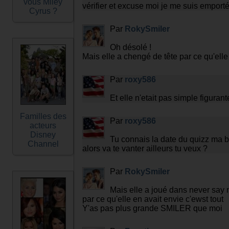
vous Miley
vérifier et excuse moi je me suis emport
Cyrus ?
Par
RokySmiler
Oh désolé !
Mais elle a chengé de tête par ce qu'elle 
Par
roxy586
Et elle n'etait pas simple figuran
Familles des
Par
roxy586
acteurs
Disney
Tu connais la date du quizz ma be
Channel
alors va te vanter ailleurs tu veux ?
Par
RokySmiler
Mais elle a joué dans never say 
par ce qu'elle en avait envie c'ewst tout
Y'as pas plus grande SMILER que moi