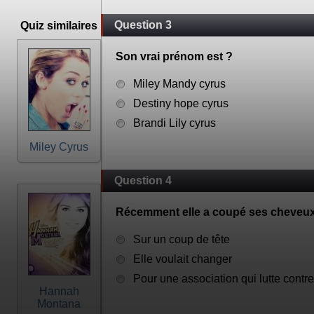
Question 3
Quiz similaires
Son vrai prénom est ?
Miley Mandy cyrus
Destiny hope cyrus
Brandi Lily cyrus
Miley Cyrus
Question 4
Récemment elle a coupé ses cheveux 
Sur un coup de tête
Elle voulait changer
Pour une association qui lutte contre
Hannah
Montana