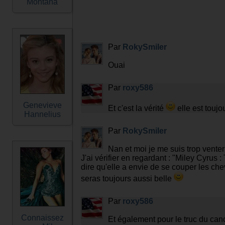
Montana
Par
RokySmiler
Ouai
Par
roxy586
Genevieve
Et c'est la vérité
elle est toujo
Hannelius
Par
RokySmiler
Nan et moi je me suis trop venter
J'ai vérifier en regardant : "Miley Cyrus
dire qu'elle a envie de se couper les chev
seras toujours aussi belle
Par
roxy586
Connaissez
Et également pour le truc du can